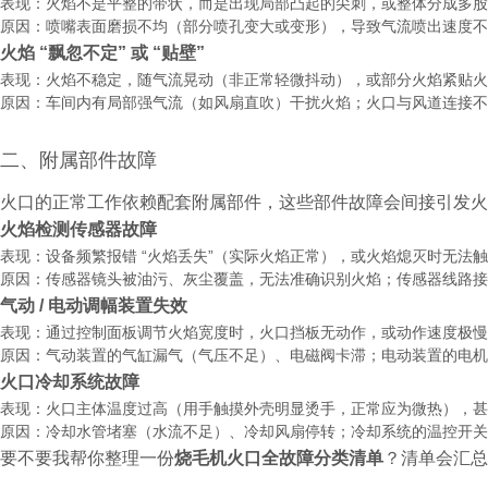
表现：火焰不是平整的带状，而是出现局部凸起的尖刺，或整体分成多股
原因：喷嘴表面磨损不均（部分喷孔变大或变形），导致气流喷出速度不
火焰 “飘忽不定” 或 “贴壁”
表现：火焰不稳定，随气流晃动（非正常轻微抖动），或部分火焰紧贴火
原因：车间内有局部强气流（如风扇直吹）干扰火焰；火口与风道连接不
二、附属部件故障
火口的正常工作依赖配套附属部件，这些部件故障会间接引发火
火焰检测传感器故障
表现：设备频繁报错 “火焰丢失”（实际火焰正常），或火焰熄灭时无法
原因：传感器镜头被油污、灰尘覆盖，无法准确识别火焰；传感器线路接
气动 / 电动调幅装置失效
表现：通过控制面板调节火焰宽度时，火口挡板无动作，或动作速度极慢
原因：气动装置的气缸漏气（气压不足）、电磁阀卡滞；电动装置的电机
火口冷却系统故障
表现：火口主体温度过高（用手触摸外壳明显烫手，正常应为微热），甚
原因：冷却水管堵塞（水流不足）、冷却风扇停转；冷却系统的温控开关
要不要我帮你整理一份
？清单会汇总
烧毛机火口全故障分类清单