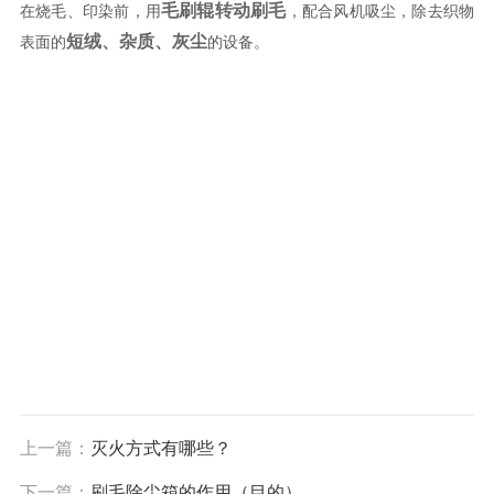
毛刷辊转动刷毛
在烧毛、印染前，用
，配合风机吸尘，除去织物
短绒、杂质、灰尘
表面的
的设备。
上一篇：
灭火方式有哪些？
下一篇：
刷毛除尘箱的作用（目的）